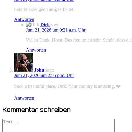
Sehr überzeugend ausgearbeitet!
Antworten
Dirk
sagt:
Juni 21, 2026 um 9:21 a.m. Uhr
Vielen Dank, Horst. Das freut mich sehr. Schön, dass di
Antworten
John
sagt:
Juni 21, 2026 um 2:55 p.m. Uhr
Such a beautiful place, Dirk! Your country is amazing. ❤️
Antworten
Kommentar schreiben
Comment